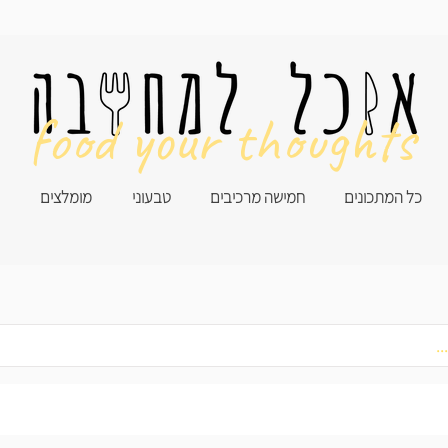
food your thoughts
כל המתכונים
חמישה מרכיבים
טבעוני
מומלצים