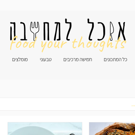
food your thoughts
כל המתכונים
חמישה מרכיבים
טבעוני
מומלצים