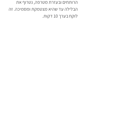
הרותחים ובעזרת מטרפה, נטרוף את 
הבלילה עד שהיא מצטמקת ומסמיכה. זה 
לוקח בערך 10 דקות.
(איך יודעים שהיא מוכנה? נעביר כפית 
בתוך הבלילה וזאת תשאר על גב הכפית)
אם אתם רוצים להיות מהדרין, תעבירו את 
הביצים והסוכר דרך מסננת דקה לתוך 
הקערה של החמאה. אם אתם כמוני, שימו 
את הביצים והסוכר ישירות על החמאה 
וערבבו בעזרת מרית עד שתקבלו תערובת 
אחידה וחלקה.
שימו ניילון נצמד ישרות על פני הקרם (אם 
לא נכסה אותו, יווצר קרם עליו) והכניסו 
לקרור, לפחות למשך שלושים דקות.
עכשיו נעבור לקצפת. בקערה גדולה 
הקציפו את שמנת מתוקה עד שהיא 
מתקשה. בעדינות הוסיפו את הקרם לימון 
לתוך הקצפת עד לקבלת קצפת אחידה 