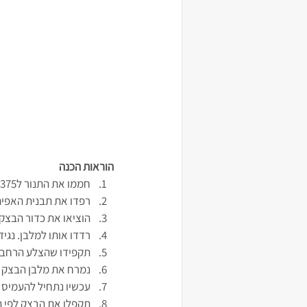
הוראות הכנה
חממו את התנור ל375 ארהב ו190 יזרואל
רפדו את תבנית האפיה 
הוציאו את כדור הבצק 
רדדו אותו למלבן. נגיד מש
תקפידו שהצלע הרחבה 
נמרח את מלבן הבצק ברוטב עג
עכשיו נתחיל להעמיס 
תקפלו את הבצק לפי ה