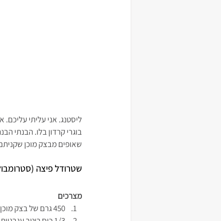
ליסטנג. אני עליתי עליכם.
בוגרי קרדון בלו. הבנתי הבנ
שאופים מבצק מוכן שקניתם ב$1.19 בטריידר ג'ו ובמחיר כזה ועם כל הנקיונות לפסח, גם אני לא מתווכ
שטרודל פיצה (סטרומבול
מצרכים
450 גרם של בצק מוכן לפיצה
1/3 כוס רוטב עגבניות מוכן מתובל או שתיבלתם במעט מלח פלפל שחור