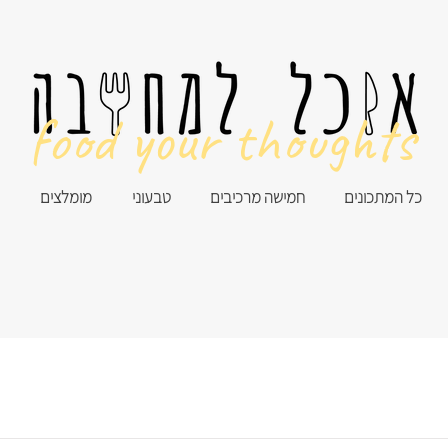
food your thoughts
כל המתכונים
חמישה מרכיבים
טבעוני
מומלצים