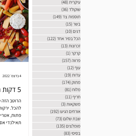
עיקרית
(48)
48 פוסטים
שוקולד
(36)
36 פוסטים
תוספות צד
(149)
149 פוסטים
בשר
(15)
15 פוסטים
דגים
(10)
10 פוסטים
הכל בסיר אחד
(122)
122 פוסטים
זכרונות
(13)
13 פוסטים
קרקר
(1)
פוסט 1
פרווה
(157)
157 פוסטים
עוף
(12)
12 פוסטים
עדות
(19)
19 פוסטים
4 בדצמ׳ 2022
מתוק
(174)
174 פוסטים
5 דקות רוטב בוטנים תאילנדי
מלוח
(81)
81 פוסטים
חריף
(11)
11 פוסטים
הרוטב הזה ט
משקאות
(3)
3 פוסטים
להכל. ירקות
אורחים הגיעו
(192)
192 פוסטים
פתוח, אטריות
שבת שלום
(73)
73 פוסטים
תאילנדי אסיי
מומלצים
(135)
135 פוסטים
בסיסי
(83)
83 פוסטים