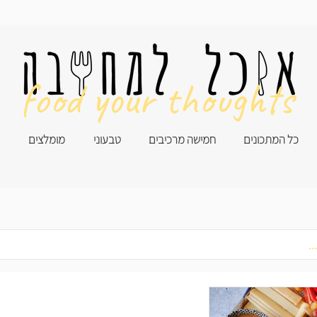
food your thoughts
כל המתכונים
חמישה מרכיבים
טבעוני
מומלצים