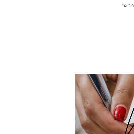
יג'אני