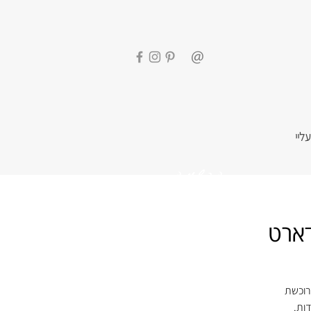
עליי
הרשמה
דארט
רוכשת