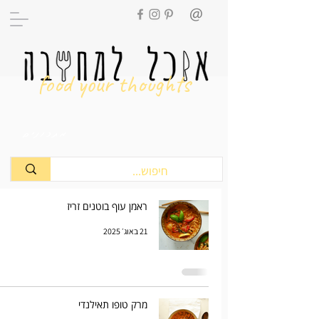
food your thoughts
מתכונים
ראמן עוף בוטנים זריז
21 באוג׳ 2025
מרק טופו תאילנדי