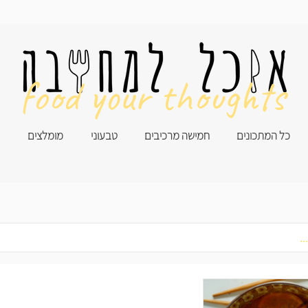
food your thoughts
כל המתכונים
חמישה מרכיבים
טבעוני
מומלצים