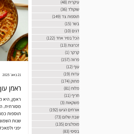
עיקרית
(48)
48 פוסטים
שוקולד
(36)
36 פוסטים
תוספות צד
(149)
149 פוסטים
בשר
(15)
15 פוסטים
דגים
(10)
10 פוסטים
הכל בסיר אחד
(122)
122 פוסטים
זכרונות
(13)
13 פוסטים
קרקר
(1)
פוסט 1
פרווה
(157)
157 פוסטים
עוף
(12)
12 פוסטים
עדות
(19)
19 פוסטים
21 באוג׳ 2025
מתוק
(174)
174 פוסטים
ראמן עוף
מלוח
(81)
81 פוסטים
חריף
(11)
11 פוסטים
ראמֶן, היא 
משקאות
(3)
3 פוסטים
מסורתית. הי
אורחים הגיעו
(192)
192 פוסטים
תוספות כמו 
שבת שלום
(73)
73 פוסטים
שנות השמונ
מומלצים
(135)
135 פוסטים
יפני ולמאכל
בסיסי
(83)
83 פוסטים