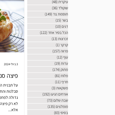
עיקרית
(48)
48 פוסטים
שוקולד
(36)
36 פוסטים
תוספות צד
(149)
149 פוסטים
בשר
(15)
15 פוסטים
דגים
(10)
10 פוסטים
הכל בסיר אחד
(122)
122 פוסטים
זכרונות
(13)
13 פוסטים
קרקר
(1)
פוסט 1
פרווה
(157)
157 פוסטים
עוף
(12)
12 פוסטים
עדות
(19)
19 פוסטים
3 ביולי 2024
מתוק
(174)
174 פוסטים
פיצה סנד
מלוח
(81)
81 פוסטים
חריף
(11)
11 פוסטים
על תבנית ה
משקאות
(3)
3 פוסטים
אורחים הגיעו
(192)
192 פוסטים
גדולה לפחמי
שבת שלום
(73)
73 פוסטים
לא רק פיצה 
מומלצים
(135)
135 פוסטים
אלא...
בסיסי
(83)
83 פוסטים