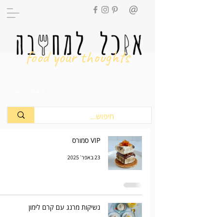
food your thoughts
מתכונים
VIP סמורס
23 באפר׳ 2025
נשיקות מרנג עם קרם לימון