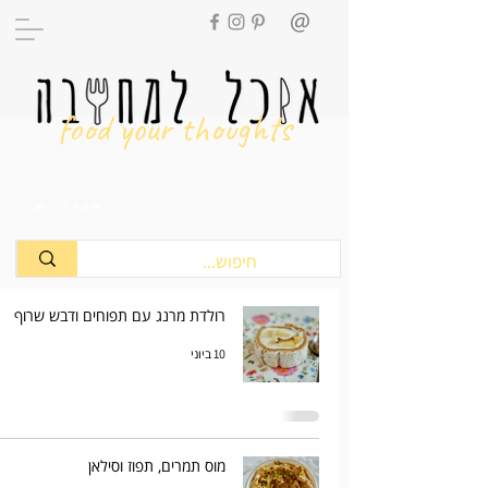
food your thoughts
מתכונים
רולדת מרנג עם תפוחים ודבש שרוף
10 ביוני
מוס תמרים, תפוז וסילאן