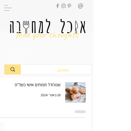
food your thoughts
מתכונים
שטרודל תפוחים אישי כשל"פ
28 באפר׳ 2024