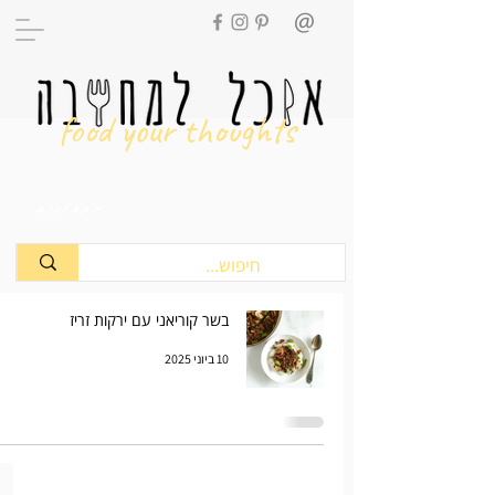
food your thoughts
מתכונים
בשר קוריאני עם ירקות זריז
10 ביוני 2025