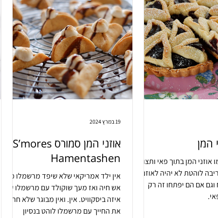
19 במרץ 2024
 המן
אוזני המן סמורס S’mores
Hamentashen
 אוזני המן בתוך פאי ותצופפו
יבה לוהטת לא יהיה לאוזניים
אין ילד אמריקאי שלא שיפד מרשמלו מעל
וגם אם הם יפתחו זה רק
אש חיה ואז מעך שוקולד עם מרשמלו על
אי.
איזה ביסקוויט. אין. ואין מבוגר שלא חרך
את החייך עם מרשמלו לוהט בנסיון