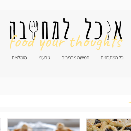
food your thoughts
כל המתכונים
חמישה מרכיבים
טבעוני
מומלצים