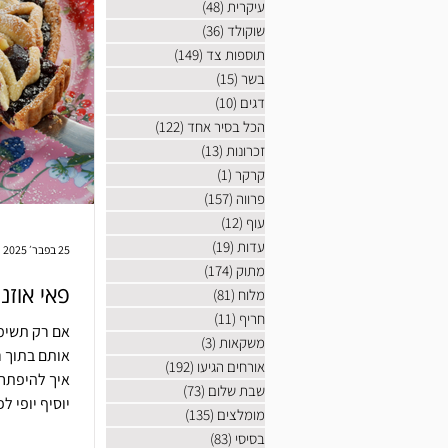
עיקרית
(48)
48 פוסטים
שוקולד
(36)
36 פוסטים
תוספות צד
(149)
149 פוסטים
בשר
(15)
15 פוסטים
דגים
(10)
10 פוסטים
הכל בסיר אחד
(122)
122 פוסטים
זכרונות
(13)
13 פוסטים
קרקר
(1)
פוסט 1
פרווה
(157)
157 פוסטים
עוף
(12)
12 פוסטים
עדות
(19)
19 פוסטים
25 בפבר׳ 2025
מתוק
(174)
174 פוסטים
פאי אוזני
מלוח
(81)
81 פוסטים
חריף
(11)
11 פוסטים
אם רק תשימו
משקאות
(3)
3 פוסטים
אותם בתוך ר
אורחים הגיעו
(192)
192 פוסטים
איך להיפתח 
שבת שלום
(73)
73 פוסטים
יוסיף יופי לפ
מומלצים
(135)
135 פוסטים
בסיסי
(83)
83 פוסטים