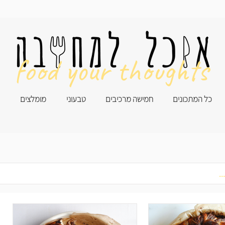
food your thoughts
כל המתכונים
חמישה מרכיבים
טבעוני
מומלצים