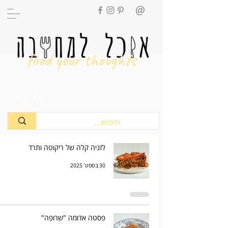
food your thoughts
מתכונים
לזניה קלה של ריקוטה ותרד
30 בספט׳ 2025
פסטה אדומה "שרופה"