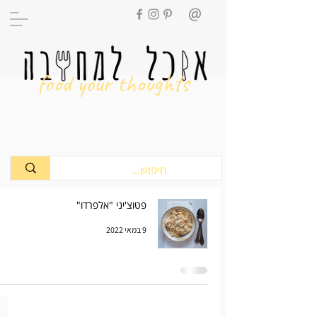
food your thoughts
מתכונים
פטוצ'יני "אלפרדו"
9 במאי 2022