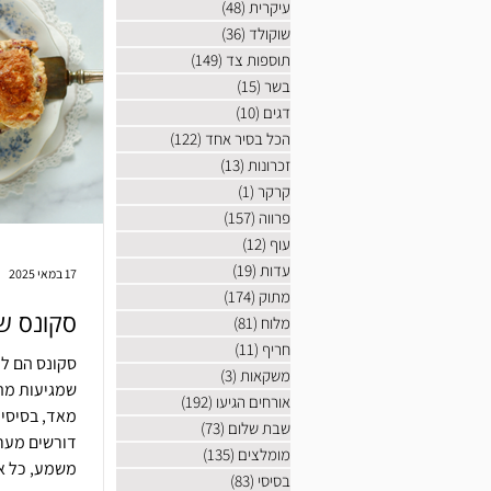
עיקרית
(48)
48 פוסטים
שוקולד
(36)
36 פוסטים
תוספות צד
(149)
149 פוסטים
בשר
(15)
15 פוסטים
דגים
(10)
10 פוסטים
הכל בסיר אחד
(122)
122 פוסטים
זכרונות
(13)
13 פוסטים
קרקר
(1)
פוסט 1
פרווה
(157)
157 פוסטים
עוף
(12)
12 פוסטים
עדות
(19)
19 פוסטים
17 במאי 2025
מתוק
(174)
174 פוסטים
סקונס של
מלוח
(81)
81 פוסטים
חריף
(11)
11 פוסטים
סקונס הם ל
משקאות
(3)
3 פוסטים
שמגיעות מהמ
אורחים הגיעו
(192)
192 פוסטים
מאד, בסיסיו
שבת שלום
(73)
73 פוסטים
דורשי
מומלצים
(135)
135 פוסטים
משמע, כל א
בסיסי
(83)
83 פוסטים