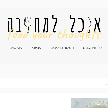
food your thoughts
כל המתכונים
חמישה מרכיבים
טבעוני
מומלצים