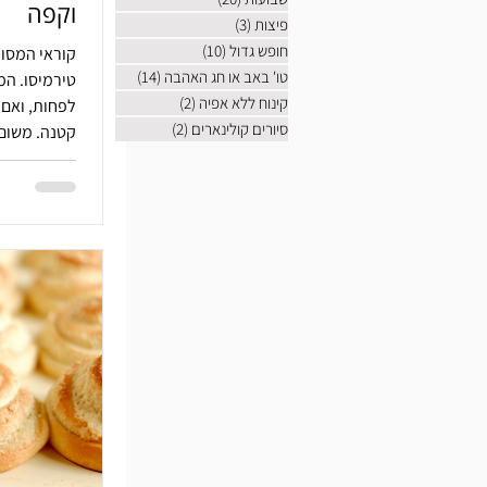
וקפה
פיצות
(3)
3 פוסטים
חופש גדול
(10)
10 פוסטים
קוראי המסור
טו' באב או חג האהבה
(14)
14 פוסטים
טיר
קינוח ללא אפיה
(2)
2 פוסטים
לפחות, ואם 
סיורים קולינארים
(2)
2 פוסטים
קטנה. משום 
לקופסת פח ק
למארזים קטנ
בפורים כמשל
איתכם אבל א