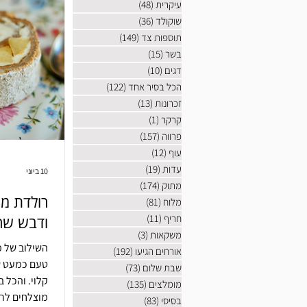
עיקרית
(48)
48 פוסטים
שוקולד
(36)
36 פוסטים
תוספות צד
(149)
149 פוסטים
בשר
(15)
15 פוסטים
דגים
(10)
10 פוסטים
הכל בסיר אחד
(122)
122 פוסטים
זכרונות
(13)
13 פוסטים
קרקר
(1)
פוסט 1
פרווה
(157)
157 פוסטים
עוף
(12)
12 פוסטים
עדות
(19)
19 פוסטים
10 ביוני
מתוק
(174)
174 פוסטים
רולדת מ
מלוח
(81)
81 פוסטים
חריף
(11)
11 פוסטים
ודבש שר
משקאות
(3)
3 פוסטים
השילוב של מ
אורחים הגיעו
(192)
192 פוסטים
טעם כמעט ש
שבת שלום
(73)
73 פוסטים
קלוי. והכל ב
מומלצים
(135)
135 פוסטים
מוצלחים לרו
בסיסי
(83)
83 פוסטים