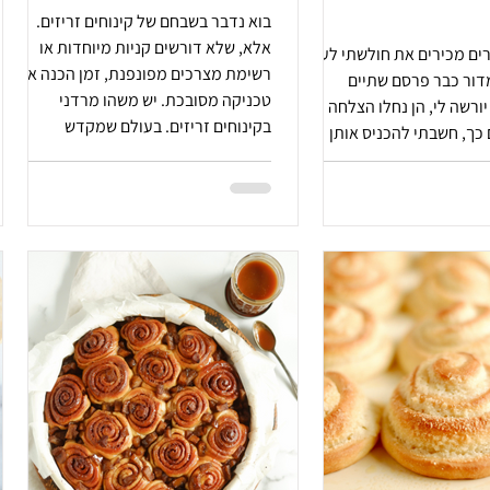
בוא נדבר בשבחם של קינוחים זריזים.
אלא, שלא דורשים קניות מיוחדות או
ים מכירים את חולשתי לעוגת
רשימת מצרכים מפונפנת, זמן הכנה או
מיסו. המדור כבר פרסם שתיים
טכניקה מסובכת. יש משהו מרדני
יורשה לי, הן נחלו הצלחה לא
בקינוחים זריזים. בעולם שמקדש
כך, חשבתי להכניס אותן
מורכבות, שכבות וטכניקות, הם מגלים
טנה (חדשה!) או לחילופין
פשטות. קמח, ביצים, חלב ותפוזים. מחבת
ים של עוגות, ולפזר אותן
חמה וריח של חורף. לפעמים פשטות היא
וח מנות. לא יודעת מה
לא פשרה. לפעמים, פשטות היא בחירה.
ני רוצה להיות חברה שלי.