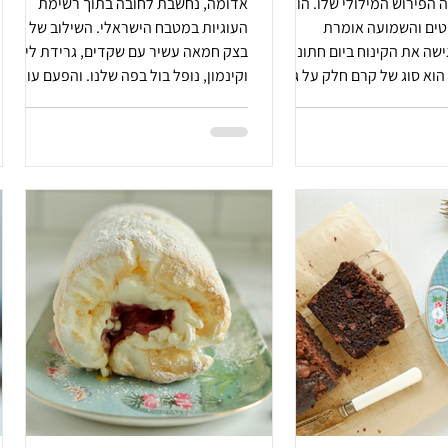
שהתקשה. זה הפירוש המילולי שלו. הוא
אדומה, נחשבת לחובה בתוך רשימת
טים והשמועה אומרת
העוגיות במטבח הישראלי. השילוב של
ה את הקינוח ביום חתונתה.
בצק חמאה עשיר עם שקדים, גרידת לימון
וא סוג של קרם חלק על גבול
וקינמון, נופל בול בפה שלנו. והפעם עוגית
א סופר דופר פשוט לעשיה וכל
לינזר התקשטה לכבוד טו באב. חג אהבה,
שות אותו.
פיוס ונחמה, שמח לנו.