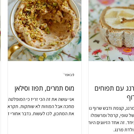
9 באפר׳
רנג עם תפוחים
מוס תמרים, תפוז וסילאן
וף
אני עושה את זה הכי זריז כי המופלטה
מחכה אבל המוזות לא שותקות. תקראו
רנג, קצפת ודבש שרוף נותן
את המתכון, לכו לעשות. נדבר אחורי זה.
ל טופי, קרמל ומרשמלו
יחד. זה אחד הזיווגים היותר
לדת מרנג.