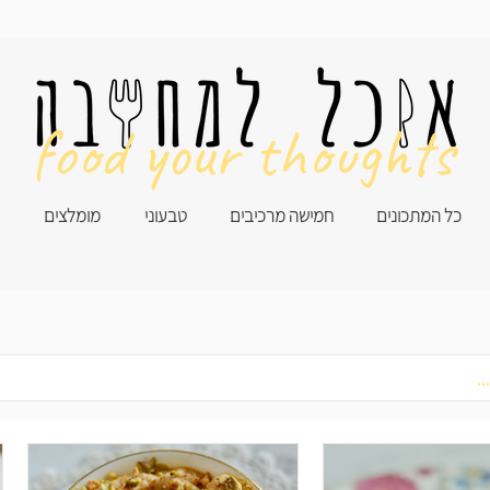
food your thoughts
כל המתכונים
חמישה מרכיבים
טבעוני
מומלצים