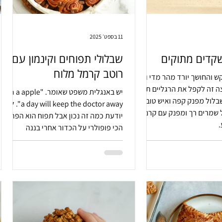
11 בספט׳ 2025
שקדים מתוקים
שבלולי תפוחים וקינמון עם
רוטב קרמל מלוח
ש והחושך יורד מהר מדי וכל
ה זה לקפל את הרגליים תחת
יש באנגלית משפט שאומר. "An a apple
בלול מפנק קפה ואיש טוב
a day will keep the doctor away". לא
 שמרים רך ומפנק עם קרם
יודעת כמה זה נכון אבל תפוח הוא הפרי
.
הכי פופולרי על הכדור אחרי בננה
ועגבניה. עונת התפוחים החלה ואנחנו
יצאנו לדרך.