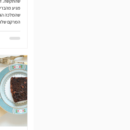
מגיע מהברי
שהמלכה הגיש
המרקם שלו ה
הפודינג. הו
אחד יכול לע