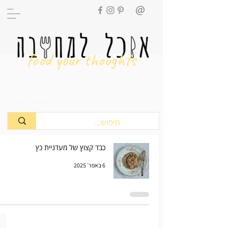
food your thoughts
מתכונים
כבד קצוץ של מעדניית כץ
6 באפר׳ 2025