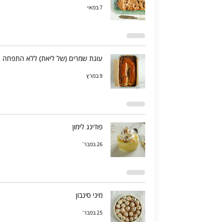
7 במאי
עוגת שמרים (של ליאת) ללא התפחה
9 במרץ
פודינג לימון
26 בפבר׳
מיני סינבון
25 בפבר׳