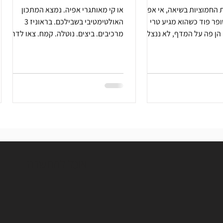
 החמוציות בשיאה, אי אפשר
או קי מאותגרי אפיה. נמצא המתכון
פר פוד כשהוא מגיע טרי
האולטימטיבי בשבילכם. בראוניז 3
לסופר שלך. הן פה על המדף, לא ננצל?
מרכיבים. ביצים. נוטלה. קמח. צאו לדרך.
אוכל למחשבה