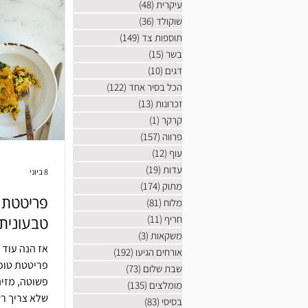
עיקרית
(48)
48 פוסטים
שוקולד
(36)
36 פוסטים
תוספות צד
(149)
149 פוסטים
בשר
(15)
15 פוסטים
דגים
(10)
10 פוסטים
הכל בסיר אחד
(122)
122 פוסטים
זכרונות
(13)
13 פוסטים
קרקר
(1)
פוסט 1
פרווה
(157)
157 פוסטים
עוף
(12)
12 פוסטים
עדות
(19)
19 פוסטים
8 ביוני
מתוק
(174)
174 פוסטים
פריטטת ט
מלוח
(81)
81 פוסטים
חריף
(11)
11 פוסטים
טבעונית
משקאות
(3)
3 פוסטים
אז הנה עוד 
אורחים הגיעו
(192)
192 פוסטים
שבת שלום
(73)
73 פוסטים
פשוטה, מזינ
מומלצים
(135)
135 פוסטים
שלא צריך ר
בסיסי
(83)
83 פוסטים