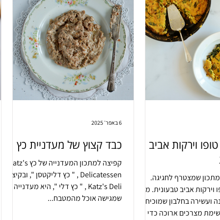
6 באפר׳ 2025
ופו וירקות אביב
כבד קצוץ של מעדניית כץ
קפיצה למתכון המעדנייה של כץ Katz's
Delicatessen , " כץ דליקטסן ", ובקיצור
מתכון שמצטרף לחגיגה.
Katz's Deli , " כץ דלי ", היא מעדנייה
פריטטת טופו וירקות אביב טבעונית. מנה
שמגישה אוכל מהמטבח...
ה ועשירה בחלבון שמוכיחה
שימת מצרכים ארוכה כדי