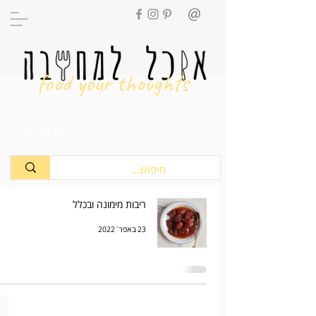
food your thoughts
מתכונים
ריבות מימונה ובכלל
23 באפר׳ 2022