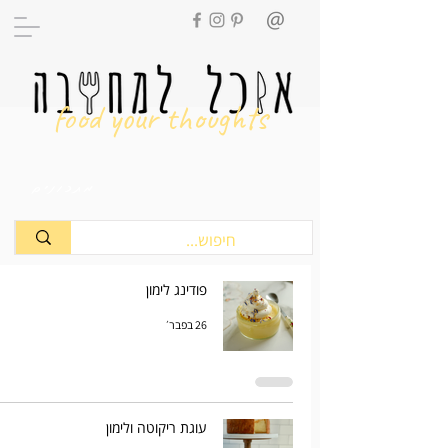
food your thoughts
מתכונים
פודינג לימון
26 בפבר׳
עוגת ריקוטה ולימון