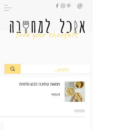
food your thoughts
מתכונים
חמאת טחינה דבש מלוחה
6 במאי