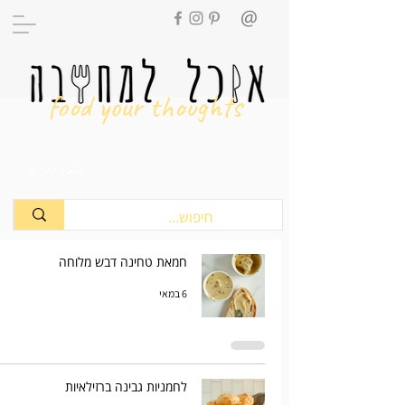
food your thoughts
מתכונים
חמאת טחינה דבש מלוחה
6 במאי
לחמניות גבינה ברזילאיות