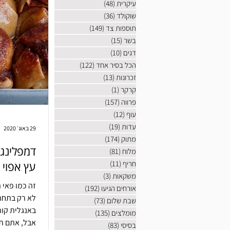
עיקרית
(48)
48 פוסטים
שוקולד
(36)
36 פוסטים
תוספות צד
(149)
149 פוסטים
בשר
(15)
15 פוסטים
דגים
(10)
10 פוסטים
הכל בסיר אחד
(122)
122 פוסטים
זכרונות
(13)
13 פוסטים
קרקר
(1)
פוסט 1
פרווה
(157)
157 פוסטים
עוף
(12)
12 פוסטים
עדות
(19)
19 פוסטים
29 באוג׳ 2020
מתוק
(174)
174 פוסטים
דמפלינג 
מלוח
(81)
81 פוסטים
חריף
(11)
11 פוסטים
עץ אפוי
משקאות
(3)
3 פוסטים
זה כמו פאי ת
אורחים הגיעו
(192)
192 פוסטים
לא רק בתחתי
שבת שלום
(73)
73 פוסטים
באנגלית קור
מומלצים
(135)
135 פוסטים
אבל, אתם ת
בסיסי
(83)
83 פוסטים