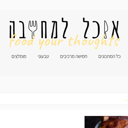
food your thoughts
כל המתכונים
חמישה מרכיבים
טבעוני
מומלצים