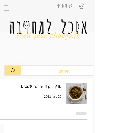
food your thoughts
מתכונים
מרק ירקות שורש ועשבים
20 בינו׳ 2022