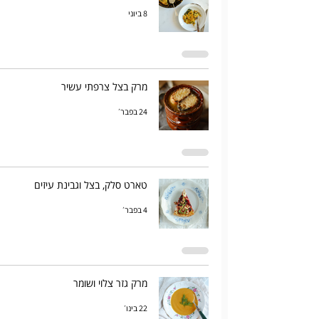
8 ביוני
מרק בצל צרפתי עשיר
24 בפבר׳
טארט סלק, בצל וגבינת עיזים
4 בפבר׳
מרק גזר צלוי ושומר
22 בינו׳