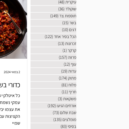
עיקרית
(48)
48 פוסטים
שוקולד
(36)
36 פוסטים
תוספות צד
(149)
149 פוסטים
בשר
(15)
15 פוסטים
דגים
(10)
10 פוסטים
הכל בסיר אחד
(122)
122 פוסטים
זכרונות
(13)
13 פוסטים
קרקר
(1)
פוסט 1
פרווה
(157)
157 פוסטים
עוף
(12)
12 פוסטים
עדות
(19)
19 פוסטים
2 במאי 2024
מתוק
(174)
174 פוסטים
כדורי בש
מלוח
(81)
81 פוסטים
חריף
(11)
11 פוסטים
כל איטלקי ש
משקאות
(3)
3 פוסטים
עמקי נשמתו
אורחים הגיעו
(192)
192 פוסטים
את עצמו יב
שבת שלום
(73)
73 פוסטים
הקציצות עם 
מומלצים
(135)
135 פוסטים
שמיי
בסיסי
(83)
83 פוסטים