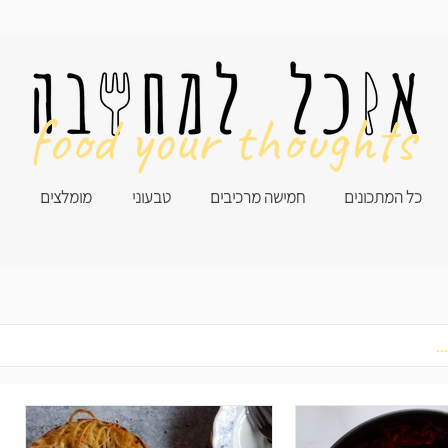
food your thoughts
כל המתכונים
חמישה מרכיבים
טבעוני
מומלצים