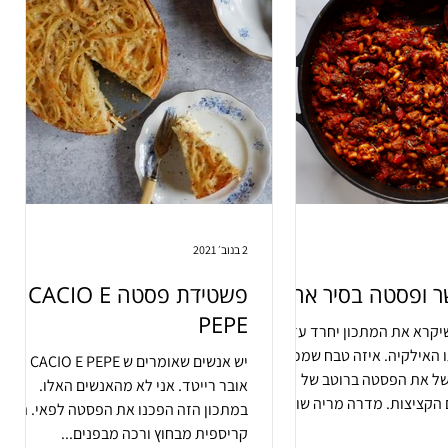
2 בנוב׳ 2021
ר ופסטה בסיר אחד
פשטידת פסטה CACIO E
PEPE
יקרא את המתכון יחרד עד
 האילקיה. איזה טבח שמכבד
יש אנשים שאומרים ש CACIO E PEPE הוא
של את הפסטה ברוטב של
אובר רייטד. אני לא מהאנשים האלו.
הקציצות. מדרה מריה שומו
במתכון הזה הפכנו את הפסטה לפאי. היא
קריספית מבחוץ ורכה מבפנים...