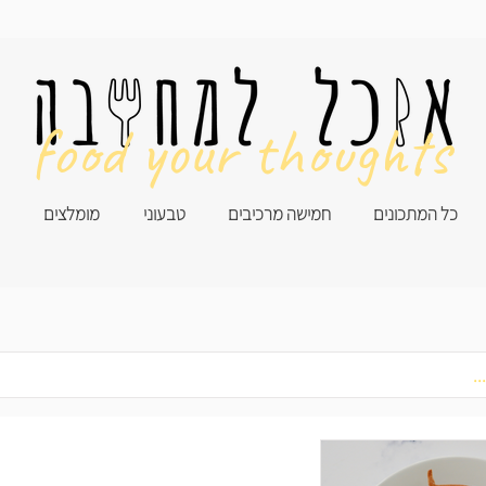
food your thoughts
כל המתכונים
חמישה מרכיבים
טבעוני
מומלצים