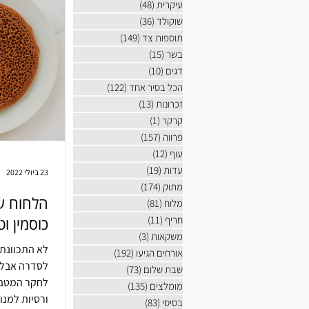
עיקרית
(48)
48 פוסטים
שוקולד
(36)
36 פוסטים
תוספות צד
(149)
149 פוסטים
בשר
(15)
15 פוסטים
דגים
(10)
10 פוסטים
הכל בסיר אחד
(122)
122 פוסטים
זכרונות
(13)
13 פוסטים
קרקר
(1)
פוסט 1
פרווה
(157)
157 פוסטים
עוף
(12)
12 פוסטים
עדות
(19)
19 פוסטים
23 ביולי 2022
מתוק
(174)
174 פוסטים
הלחוח של
מלוח
(81)
81 פוסטים
חריף
(11)
11 פוסטים
כוסמין ו
משקאות
(3)
3 פוסטים
לא התכוונתי
אורחים הגיעו
(192)
192 פוסטים
לסדרה
שבת שלום
(73)
73 פוסטים
לחקר המטבח 
מומלצים
(135)
135 פוסטים
ורסיות למנו
בסיסי
(83)
83 פוסטים