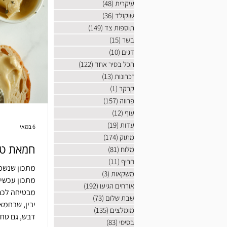
עיקרית
(48)
48 פוסטים
שוקולד
(36)
36 פוסטים
תוספות צד
(149)
149 פוסטים
בשר
(15)
15 פוסטים
דגים
(10)
10 פוסטים
הכל בסיר אחד
(122)
122 פוסטים
זכרונות
(13)
13 פוסטים
קרקר
(1)
פוסט 1
פרווה
(157)
157 פוסטים
עוף
(12)
12 פוסטים
עדות
(19)
19 פוסטים
6 במאי
מתוק
(174)
174 פוסטים
חמאת טח
מלוח
(81)
81 פוסטים
חריף
(11)
11 פוסטים
מתכון שנשמע
משקאות
(3)
3 פוסטים
מתכון עכשיו
אורחים הגיעו
(192)
192 פוסטים
מבטיחה לכם
שבת שלום
(73)
73 פוסטים
יבין, שבחמא
מומלצים
(135)
135 פוסטים
דבש, גם טחי
בסיסי
(83)
83 פוסטים