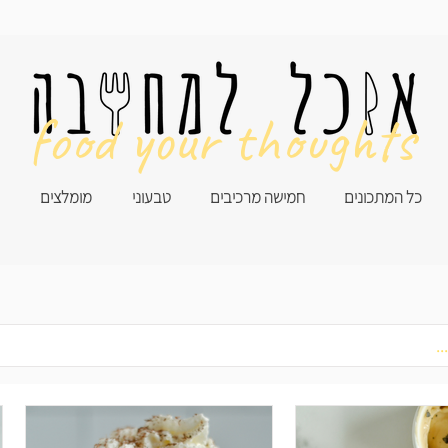
food your thoughts
כל המתכונים
חמישה מרכיבים
טבעוני
מומלצים