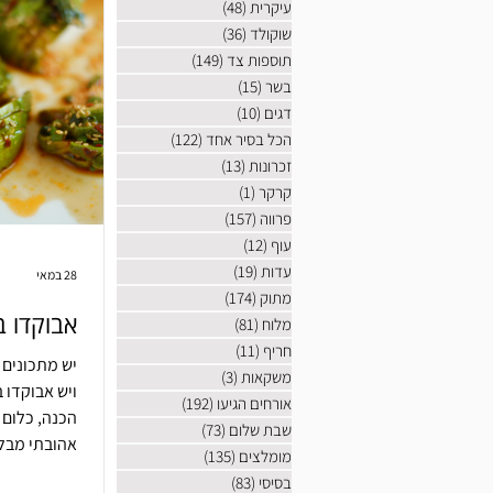
עיקרית
(48)
48 פוסטים
שוקולד
(36)
36 פוסטים
תוספות צד
(149)
149 פוסטים
בשר
(15)
15 פוסטים
דגים
(10)
10 פוסטים
הכל בסיר אחד
(122)
122 פוסטים
זכרונות
(13)
13 פוסטים
קרקר
(1)
פוסט 1
פרווה
(157)
157 פוסטים
עוף
(12)
12 פוסטים
עדות
(19)
19 פוסטים
28 במאי
מתוק
(174)
174 פוסטים
אבוקדו ב
מלוח
(81)
81 פוסטים
חריף
(11)
11 פוסטים
יש מתכונים 
משקאות
(3)
3 פוסטים
ויש אבוקדו 
אורחים הגיעו
(192)
192 פוסטים
הכנה, כלום 
שבת שלום
(73)
73 פוסטים
אהובתי מבלי
מומלצים
(135)
135 פוסטים
בסיסי
(83)
83 פוסטים