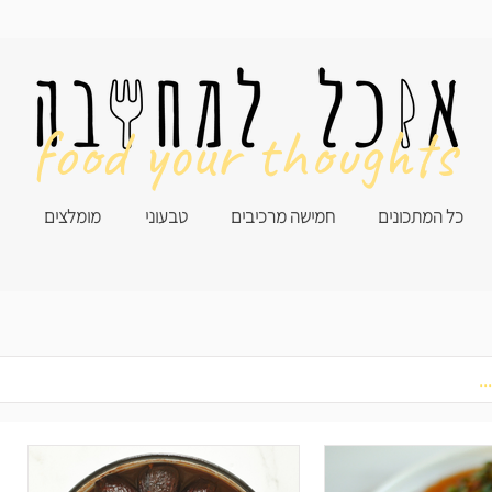
food your thoughts
כל המתכונים
חמישה מרכיבים
טבעוני
מומלצים