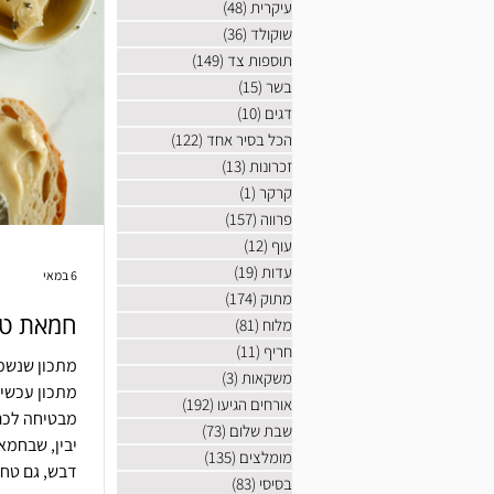
עיקרית
(48)
48 פוסטים
שוקולד
(36)
36 פוסטים
תוספות צד
(149)
149 פוסטים
בשר
(15)
15 פוסטים
דגים
(10)
10 פוסטים
הכל בסיר אחד
(122)
122 פוסטים
זכרונות
(13)
13 פוסטים
קרקר
(1)
פוסט 1
פרווה
(157)
157 פוסטים
עוף
(12)
12 פוסטים
עדות
(19)
19 פוסטים
6 במאי
מתוק
(174)
174 פוסטים
חמאת טח
מלוח
(81)
81 פוסטים
חריף
(11)
11 פוסטים
מתכון שנשמע
משקאות
(3)
3 פוסטים
מתכון עכשיו
אורחים הגיעו
(192)
192 פוסטים
מבטיחה לכם
שבת שלום
(73)
73 פוסטים
יבין, שבחמא
מומלצים
(135)
135 פוסטים
דבש, גם טחי
בסיסי
(83)
83 פוסטים