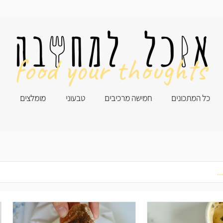
food your thoughts
כל המתכונים
חמישה מרכיבים
טבעוני
מומלצים