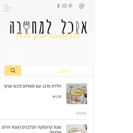
food your thoughts
מתכונים
רולדת מרנג עם תפוחים ודבש שרוף
10 ביוני
עוגת קרפטקה דובדבנים (עוגת הרים
פולנית)