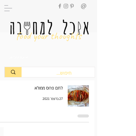
food your thoughts
מתכונים
לחם פרוס ממולא
27 בדצמ׳ 2021