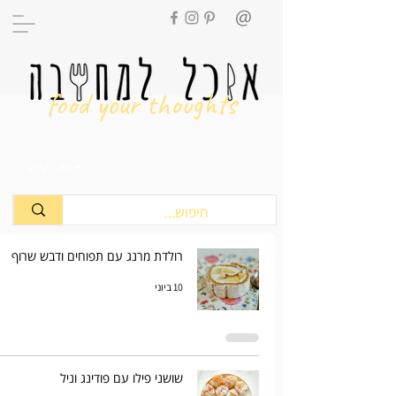
food your thoughts
מתכונים
רולדת מרנג עם תפוחים ודבש שרוף
10 ביוני
שושני פילו עם פודינג וניל