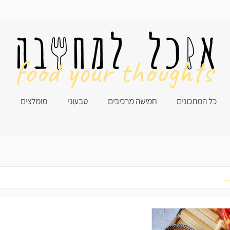
food your thoughts
כל המתכונים
חמישה מרכיבים
טבעוני
מומלצים