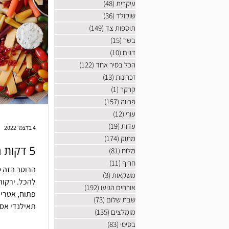
עיקרית
(48)
48 פוסטים
שוקולד
(36)
36 פוסטים
תוספות צד
(149)
149 פוסטים
בשר
(15)
15 פוסטים
דגים
(10)
10 פוסטים
הכל בסיר אחד
(122)
122 פוסטים
זכרונות
(13)
13 פוסטים
קרקר
(1)
פוסט 1
פרווה
(157)
157 פוסטים
עוף
(12)
12 פוסטים
עדות
(19)
19 פוסטים
4 בדצמ׳ 2022
מתוק
(174)
174 פוסטים
5 דקות רוטב בוטנים תאילנדי
מלוח
(81)
81 פוסטים
חריף
(11)
11 פוסטים
הרוטב הזה ט
משקאות
(3)
3 פוסטים
להכל. ירקות
אורחים הגיעו
(192)
192 פוסטים
פתוח, אטריות
שבת שלום
(73)
73 פוסטים
תאילנדי אסיי
מומלצים
(135)
135 פוסטים
בסיסי
(83)
83 פוסטים