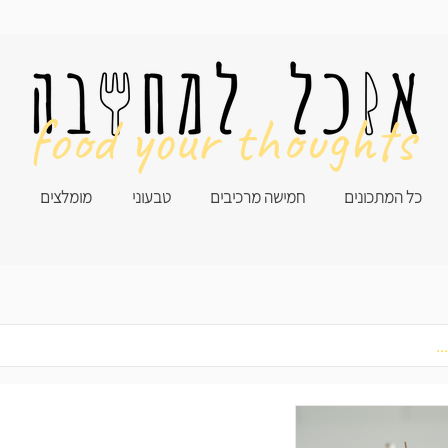
food your thoughts
כל המתכונים
חמישה מרכיבים
טבעוני
מומלצים