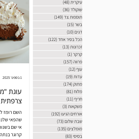
עיקרית
(48)
48 פוסטים
שוקולד
(36)
36 פוסטים
תוספות צד
(149)
149 פוסטים
בשר
(15)
15 פוסטים
דגים
(10)
10 פוסטים
הכל בסיר אחד
(122)
122 פוסטים
זכרונות
(13)
13 פוסטים
קרקר
(1)
פוסט 1
פרווה
(157)
157 פוסטים
עוף
(12)
12 פוסטים
עדות
(19)
19 פוסטים
1 בספט׳ 2025
מתוק
(174)
174 פוסטים
עוגת "מש
מלוח
(81)
81 פוסטים
חריף
(11)
11 פוסטים
צרפתית
משקאות
(3)
3 פוסטים
השם רומז ל
אורחים הגיעו
(192)
192 פוסטים
שהפאי שלנו 
שבת שלום
(73)
73 פוסטים
אי שם בשנות
מומלצים
(135)
135 פוסטים
קרוגר בנתה
בסיסי
(83)
83 פוסטים