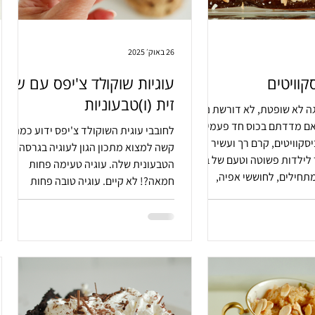
26 באוק׳ 2025
קוויטים
עוגיות שוקולד צ'יפס עם שמן
זית (ו)טבעוניות
ה לא שופטת, לא דורשת נסיון
אם מדדתם בכוס חד פעמית.
לחובבי עוגית השוקולד צ'יפס ידוע כמה
סקוויטים, קרם רך ועשיר
קשה למצוא מתכון הגון לעוגיה בגרסה
לילדות פשוטה וטעם של בית.
הטבעונית שלה. עוגיה טעימה פחות
תחילים, לחוששי אפיה,
חמאה?! לא קיים. עוגיה טובה פחות
 עם הילדים או סתם לחובבי
ביצים? בלתי אפשרי. אז זהו. אפשרי ועוד.
ראלית.
עוגיה שהוא קריספי בשוליה, רכה במרכזה
ועם ארומה קלאסית של עוגיה
מונומנטלית. או. והאם הזכרתי שלא צריך
להפעיל את המיקסר בשבילה?