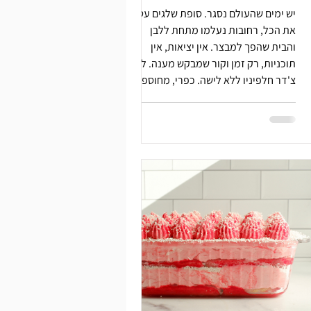
יש ימים שהעולם נסגר. סופת שלגים עטפה
את הכל, רחובות נעלמו מתחת ללבן
והבית שהפך למבצר. אין יציאות, אין
תוכניות, רק זמן וקור שמבקש מענה. לחם
צ'דר חלפיניו ללא לישה. כפרי, מחוספס
עם קרום עבה שמתפצח כששוברים אותו.
מינימום מאמץ, מקסימום נוכחות.