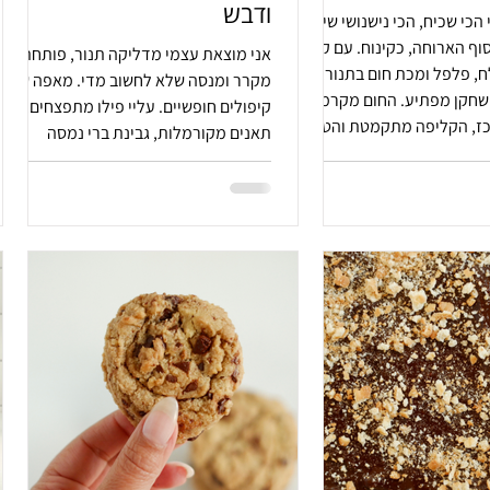
ודבש
הכי שכיח, הכי נישנושי שיש
סוף הארוחה, כקינוח. עם קצת
אני מוצאת עצמי מדליקה תנור, פותחת
ח, פלפל ומכת חום בתנור,
מקרר ומנסה שלא לחשוב מדי. מאפה של
 שחקן מפתיע. החום מקרמל,
קיפולים חופשיים. עליי פילו מתפצחים,
ז, הקליפה מתקמטת והטעם
תאנים מקורמלות, גבינת ברי נמסה
ונגיעות דבש וטימין. תנור חם מול עיר
קפואה.