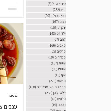
אחד). כמה 
סיוריי אוכל
(3)
3 פוסטים
והריח שממל
זריז
(252)
252 פוסטים
מהעבודה. מ
הכי פופולרי
(20)
20 פוסטים
וממכרות. הנ
חגים
(167)
167 פוסטים
ירקות
(105)
105 פוסטים
ילדודס
(143)
143 פוסטים
לחם
(67)
67 פוסטים
מאפים
(166)
166 פוסטים
מרקים
(55)
55 פוסטים
ממרחים
(19)
19 פוסטים
עוגות
(157)
157 פוסטים
עוגיות
(85)
85 פוסטים
עוף
(15)
15 פוסטים
טבעוני
(223)
223 פוסטים
מתכונים ב-5 מרכיבים
(168)
168 פוסטים
ללא גלוטן
(250)
250 פוסטים
12 בפבר׳
סלטים
(18)
18 פוסטים
פסטה
(15)
15 פוסטים
ענבים צל
שבועות
(20)
20 פוסטים