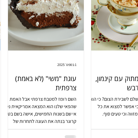
1 בספט׳ 2025
תוק עם קינמון,
עוגת "משי" (לא באמת)
דבש
צרפתית
לם לשבירת הצום? כי הוא
השם רומז למטבח צרפתי אבל האמת
י אפשר למצוא את כל
שהפאי שלנו הוא המצאה אמריקאית נטו.
זווה וכי טעים סוף.
אי שם בשנות החמישים, אישה בשם בטי
קרוגר בנתה את העוגה לתחרות של
פילסברי. השם אולי שקרני אבל העוגה
באמת מרגישה משי. בין מוס שוקולד