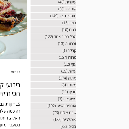
עיקרית
(48)
48 פוסטים
שוקולד
(36)
36 פוסטים
תוספות צד
(149)
149 פוסטים
בשר
(15)
15 פוסטים
דגים
(10)
10 פוסטים
הכל בסיר אחד
(122)
122 פוסטים
זכרונות
(13)
13 פוסטים
קרקר
(1)
פוסט 1
פרווה
(157)
157 פוסטים
עוף
(12)
12 פוסטים
עדות
(19)
19 פוסטים
17 ביוני
מתוק
(174)
174 פוסטים
ריבועי ק
מלוח
(81)
81 פוסטים
חריף
(11)
11 פוסטים
הכי זריז
משקאות
(3)
3 פוסטים
אורחים הגיעו
(192)
192 פוסטים
זה כמה שלו
שבת שלום
(73)
73 פוסטים
האלה.
מומלצים
(135)
135 פוסטים
במעבד מזון 
בסיסי
(83)
83 פוסטים