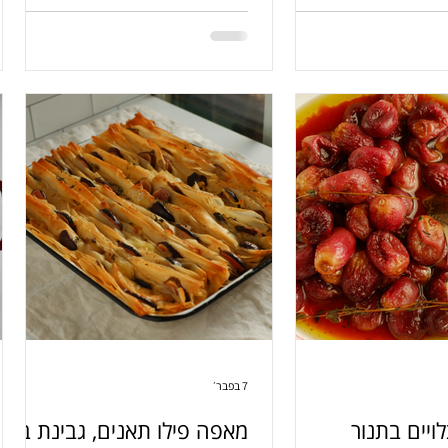
פולסים במעבד, אפיה קצרה
מרשים בלי מאמץ ושילוב שקשה להפסיק
א את הבית עושה חצי
לישר ממנו פינה.
תוקות, חמצמצות פריכיות
אה צרופה בכל ביס.
7 בפבר׳
ויים בתנור
מאפה פילו תאנים, גבינת ברי