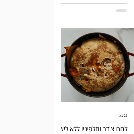
שזה עובד וזה טעים.
26 בינו׳
לחם צ'דר וחלפיניו ללא לישה