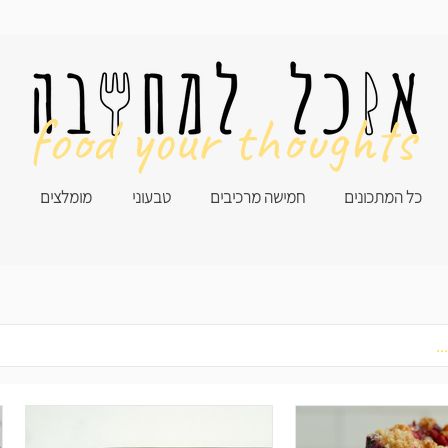
food your thoughts
כל המתכונים
חמישה מרכיבים
טבעוני
מומלצים