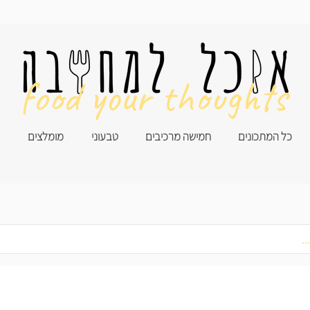
food your thoughts
כל המתכונים
חמישה מרכיבים
טבעוני
מומלצים