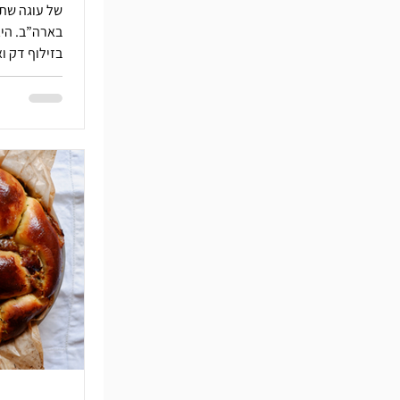
של עוגה שתמ
בארה”ב. הי
בזילוף דק וא