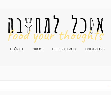
food your thoughts
כל המתכונים
חמישה מרכיבים
טבעוני
מומלצים