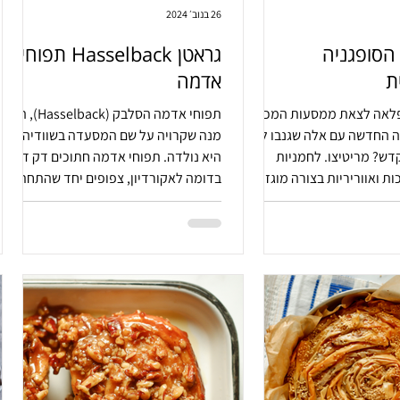
26 בנוב׳ 2024
 הסופגניה
גראטן Hasselback תפוחי
ת
אדמה
פלאה לצאת ממסעות המכבים
תפוחי אדמה הסלבק (Hasselback), היא
 החדשה עם אלה שגנבו לנו
מנה שקרויה על שם המסעדה בשוודיה בה
ש? מריטיצו. לחמניות
היא נולדה. תפוחי אדמה חתוכים דק דק
ות ואווריריות בצורה מוגזמת
בדומה לאקורדיון, צפופים יחד שהתחתית