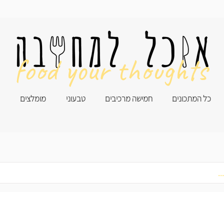
food your thoughts
כל המתכונים
חמישה מרכיבים
טבעוני
מומלצים