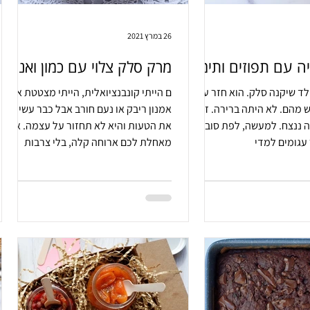
26 במרץ 2021
ה עם תפוזים ותימין
מרק סלק צלוי עם כמון ואניס
ד שיקנה סלק. הוא חזר עם
ם הייתי קונבנציואלית, הייתי מצטטת את
 מהם. לא היתה ברירה. זה
אמנון ריבק או נעם חורב אבל כבר עשיתי
ה ננצח. למעשה, לפת סובלת
את הטעות והיא לא תחזור על עצמה. אני
 עגומים למדי
מאחלת לכם ארוחה קלה, בלי צרבות