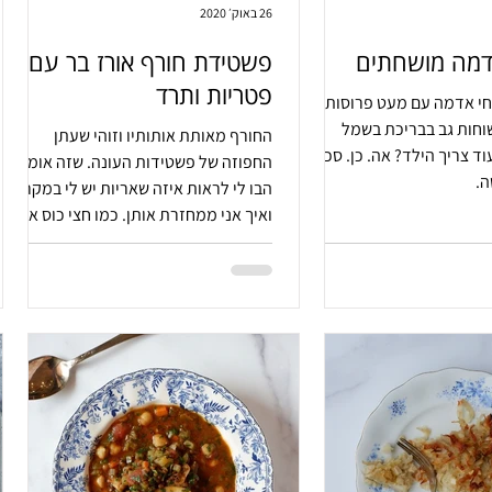
26 באוק׳ 2020
דמה מושחתים
פשטידת חורף אורז בר עם
פטריות ותרד
חי אדמה עם מעט פרוסות
שוחות גב בבריכת בשמל
החורף מאותת אותותיו וזוהי שעתן
וד צריך הילד? אה. כן. סכין
החפוזה של פשטידות העונה. שזה אומר
ה.
הבו לי לראות איזה שאריות יש לי במקרר
ואיך אני ממחזרת אותן. כמו חצי כוס אורז