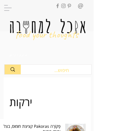
food your thoughts
מתכונים
ירקות
פָּקוֹרָה Pakoras קציצת חומוס, בצל