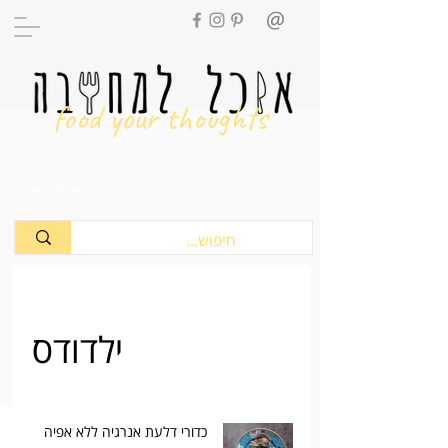
food your thoughts
מתכונים
ילדודס
כדורי דלעת אנרגיה ללא אפיה