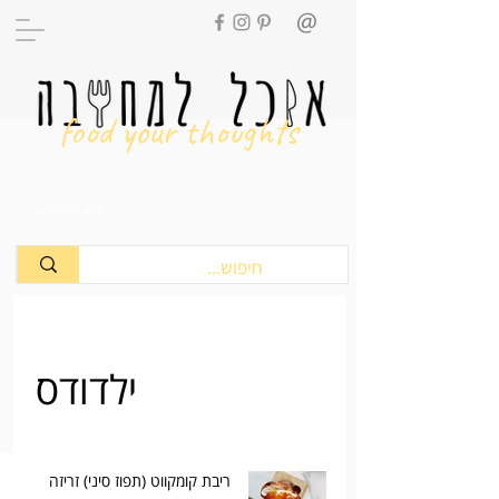
food your thoughts
מתכונים
ילדודס
ריבת קומקווט (תפוז סיני) זריזה