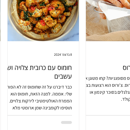
8 בדצמ׳ 2024
וס
חומוס עם כרובית צלויה ושמן
עשבים
 מסופגניות? קחו מטוגן אחר
וס. צ'ורוס הוא רצועות בצק
כבר דיברנו על זה שחומוס זה לא הפורטה
לגלים בסוכר קינמון או
שלי. אממה. למנה הזאת, חומוס הוא
ולד.
הממרח האולטימטיבי לירקות צלויים.
תוסיפו לקומבינה שמן ארומטי מלא
בעשבים