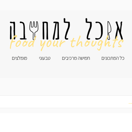
food your thoughts
כל המתכונים
חמישה מרכיבים
טבעוני
מומלצים