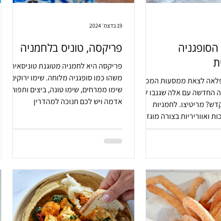
19 בדצמ׳ 2024
 הסופגניה
פריקסה, טוניס בלחמניה
ת
פריקסה היא לחמניה מטוגנת טוניסאית.
משהו כמו סופגניה מלוחה. שימו ירוקים,
פלאה לצאת ממסעות המכבים
שימו ממרחים, שימו טונה, ביצים ותפוחי
 החדשה עם אלה שגנבו לנו
אדמה ויש לכם חנוכה למהדרין
ש? מריטיצו. לחמניות
ות ואווריריות בצורה מוגזמת