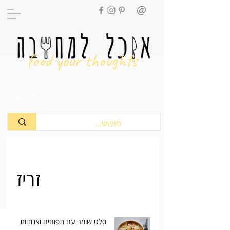
food your thoughts
מתכונים
זריז
סלט שומר עם תפוחים וצנוניות