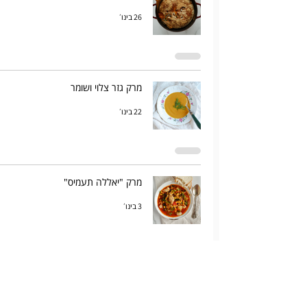
26 בינו׳
מרק גזר צלוי ושומר
22 בינו׳
מרק "יאללה תעמיס"
3 בינו׳
עוגת פאנל קייק זריזה
18 בדצמ׳ 2025