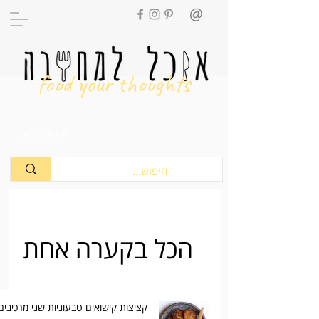
food your thoughts
מתכונים
הכל בקערה אחת
קציצות קישואים טבעוניות שני מרכיבים