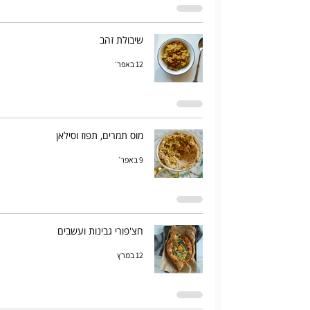
שיבולת זהב
12 באפר׳
מוס תמרים, תפוז וסילאן
9 באפר׳
חצ'פורי גבינות ועשבים
12 במרץ