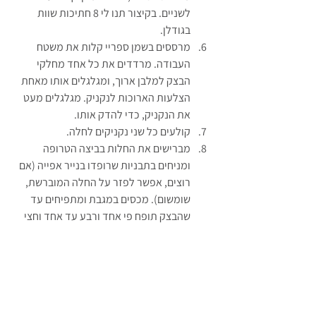
לשניים. בקיצור תנו לי 8 חתיכות שוות 
בגודלן.
מרססים בשמן ספריי קלות את משטח 
העבודה. מרדדים את כל אחד מחלקי 
הבצק למלבן ארוך, ומגלגלים אותו מאחת 
הצלעות הארוכות לנקניק. מגלגלים מעט 
את הנקניק, כדי להדק אותו.
קולעים כל שני נקניקים לחלה.
מברישים את החלות בביצה הטרופה 
ומניחים בתבניות שרופדו בנייר אפייה (אם 
רוצים, אפשר לפזר על החלה המוברשת, 
שומשום). מכסים במגבת ומתפיחים עד 
שהבצק תופח פי אחד ורבע עד אחד וחצי 
מנפחו המקורי.
בזמן שהחלות תופחות מחממים את התנור 
ל-180 מעלות בארץ ו350 בארה“ב, אופים 
את החלות למשך עשרים עד עשרים וחמש 
דקות, עד שהן מזהיבות (!).