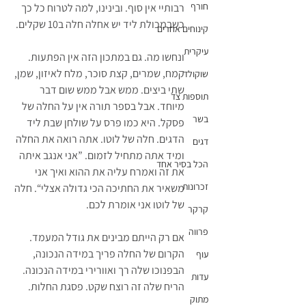
חורף
רבותיי אין סוף. ובינינו, למה לטרוח כל כך 
כשבמכולת ליד יש אחלה חלה ב10 שקלים.
קינוחים אחרים
עיקרית
ונחשו מה. גם במתכון הזה אין הפתעות. 
קמח, שמרים, קצת סוכר, מלח לאיזון, שמן, 
שוקולד
שתי ביצים. ממש אבל ממש שום דבר 
תוספות צד
מיוחד. אבל בספר תורה אין על החלה של 
בשר
פסקל. היא כמו פרס על שולחן שבת ליד 
הדגים. חלה של לוטו. אתה רואה את החלה 
דגים
ומיד אתה מתחיל לזמום. ”אני אנגב איתה 
הכל בסיר אחד
את זה ואמרח עליה את ההוא ואיך אני 
זכרונות
משאיר את החתיכה הכי גדולה אצלי“. חלה 
של לוטו אני אומרת לכם.
קרקר
פרווה
אם רק הייתם מבינים את גודל המעמד. 
הקרום של החלה פריך במידה הנכונה, 
עוף
הבפנוכו שלה רך ואוורירי במידה הנכונה. 
עדות
הריח שלה זה רוצח שקט. פסגת החלות.
מתוק