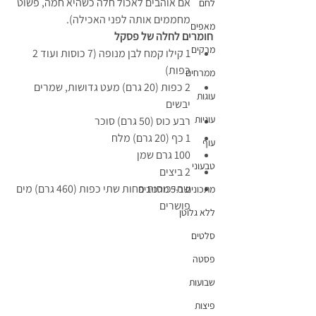
אם אוהבים לאכול חלה כשהיא חמה, פשוט 
לחם
מחממים אותה לפני האכילה).
מאפים
חומרים לחלה של פסקל
מרקים
1 קילו קמח לבן מנופה (7 כוסות ועוד 2 
כפות) 
ממרחים
2 כפות (20 גרם) מעט גדושות, שמרים 
עוגות
יבשים
עוגיות
רבע כוס (50 גרם) סוכר
1 כף (20 גרם) מלח
עוף
100 גרם שמן
טבעוני
2 ביצים
שתי כוסות פחות שתי כפות (460 גרם) מים 
מתכונים ב-5 מרכיבים
פושרים
ללא גלוטן
סלטים
פסטה
שבועות
פיצות