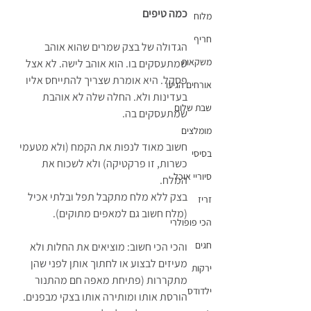
כמה טיפים
מלוח
חריף
הגדולה של בצק שמרים שהוא אוהב 
משקאות
שמתעסקים בו. הוא אוהב לישה. לא אצל 
פסקל. היא אומרת שצריך להתייחס אליו 
אורחים הגיעו
בעדינות ולא. החלה שלה לא אוהבת 
שבת שלום
שמתעסקים בה.
מומלצים
חשוב מאוד לנפות את הקמח (ולא מטעמי 
בסיסי
כשרות, זו פרקטיקה) ולא לשכוח את 
סיוריי אוכל
המלח. 
בצק ללא מלח מתקבל תפל ובלתי אכיל 
זריז
(מלח חשוב גם למאפים מתוקים).
הכי פופולרי
חגים
והכי הכי חשוב: מוציאים את החלות ולא 
מעיזים לבצוע או לחתוך אותן לפני שהן 
ירקות
מתקררות (פתיחת מאפה חם מהתנור 
ילדודס
הורסת אותו ומותירה אותו בצקי מבפנים. 